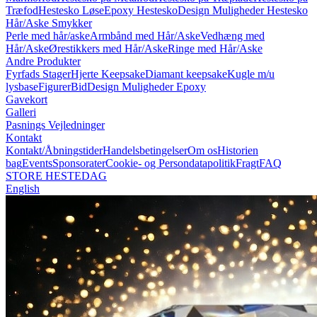
Træfod
Hestesko Løse
Epoxy Hestesko
Design Muligheder Hestesko
Hår/Aske Smykker
Perle med hår/aske
Armbånd med Hår/Aske
Vedhæng med
Hår/Aske
Ørestikkers med Hår/Aske
Ringe med Hår/Aske
Andre Produkter
Fyrfads Stager
Hjerte Keepsake
Diamant keepsake
Kugle m/u
lysbase
Figurer
Bid
Design Muligheder Epoxy
Gavekort
Galleri
Pasnings Vejledninger
Kontakt
Kontakt/Åbningstider
Handelsbetingelser
Om os
Historien
bag
Events
Sponsorater
Cookie- og Persondatapolitik
Fragt
FAQ
STORE HESTEDAG
English