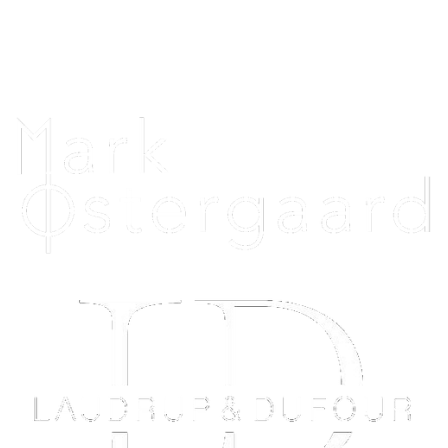
Telefontid alle dage: 12.00 - 20.00
Uniquehorsebling@hotmail.com
Vi samarbejder med: