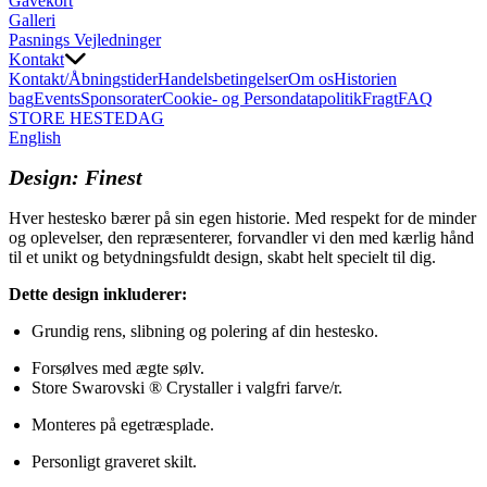
Gavekort
Galleri
Pasnings Vejledninger
Kontakt
Kontakt/Åbningstider
Handelsbetingelser
Om os
Historien
bag
Events
Sponsorater
Cookie- og Persondatapolitik
Fragt
FAQ
STORE HESTEDAG
English
Design: Finest
Hver hestesko bærer på sin egen historie. Med respekt for de minder
og oplevelser, den repræsenterer, forvandler vi den med kærlig hånd
til et unikt og betydningsfuldt design, skabt helt specielt til dig.
Dette design inkluderer:
Grundig rens, slibning og polering af din hestesko.
Forsølves med ægte sølv.
Store Swarovski ® Crystaller i valgfri farve/r.
Monteres på egetræsplade.
Personligt graveret skilt.