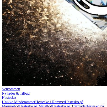
Velkommen
Nyheder & Tilbud
Hestesko
Unikke Minderammer
Hestesko i Rammer
Hestesko på
Marmorfod
Hestesko på Metalfod
Hestesko på Træplade
Hestesko på