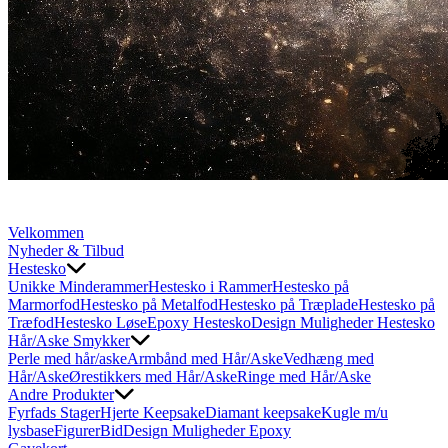
Velkommen
Nyheder & Tilbud
Hestesko
Unikke Minderammer
Hestesko i Rammer
Hestesko på
Marmorfod
Hestesko på Metalfod
Hestesko på Træplade
Hestesko på
Træfod
Hestesko Løse
Epoxy Hestesko
Design Muligheder Hestesko
Hår/Aske Smykker
Perle med hår/aske
Armbånd med Hår/Aske
Vedhæng med
Hår/Aske
Ørestikkers med Hår/Aske
Ringe med Hår/Aske
Andre Produkter
Fyrfads Stager
Hjerte Keepsake
Diamant keepsake
Kugle m/u
lysbase
Figurer
Bid
Design Muligheder Epoxy