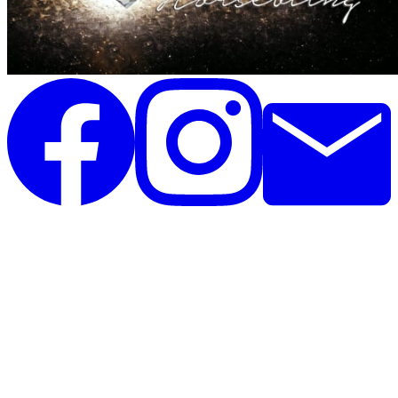
Unique Horsebling
Rolighedsvej 35, st
4671 Strøby
Danmark
CVR: 44390825
Telefon: 26396020