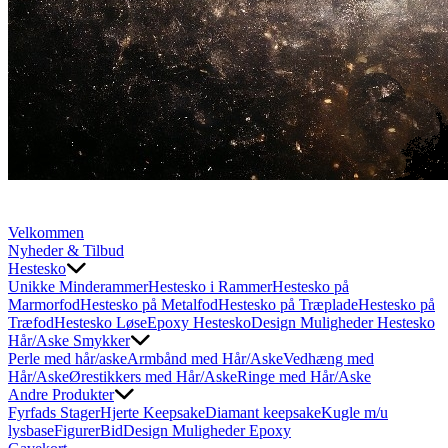
Velkommen
Nyheder & Tilbud
Hestesko
Unikke Minderammer
Hestesko i Rammer
Hestesko på
Marmorfod
Hestesko på Metalfod
Hestesko på Træplade
Hestesko på
Træfod
Hestesko Løse
Epoxy Hestesko
Design Muligheder Hestesko
Hår/Aske Smykker
Perle med hår/aske
Armbånd med Hår/Aske
Vedhæng med
Hår/Aske
Ørestikkers med Hår/Aske
Ringe med Hår/Aske
Andre Produkter
Fyrfads Stager
Hjerte Keepsake
Diamant keepsake
Kugle m/u
lysbase
Figurer
Bid
Design Muligheder Epoxy