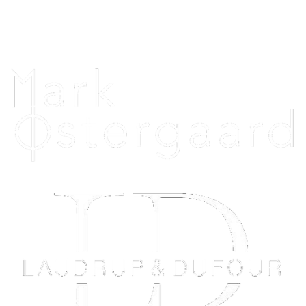
Uniquehorsebling@hotmail.com
Vi samarbejder med: