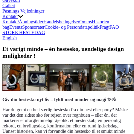
Gavekort
Galleri
Pasnings Vejledninger
Kontakt
Kontakt/Åbningstider
Handelsbetingelser
Om os
Historien
bag
Events
Sponsorater
Cookie- og Persondatapolitik
Fragt
FAQ
STORE HESTEDAG
English
Et varigt minde – én hestesko, uendelige design
muligheder !
Giv din hestesko nyt liv – fyldt med minder og magi ✨🐴
Har du gemt en helt særlig hestesko fra din hest eller pony? Måske
var det den sidste sko før rejsen over regnbuen – eller én, der
markerer et uforglemmeligt øjeblik: et mesterskab, en personlig
rekord, en bryllupsdag, konfirmation eller en rund fødselsdag.
Uanset historien, kan vi forvandle din hestesko til et smukt minde