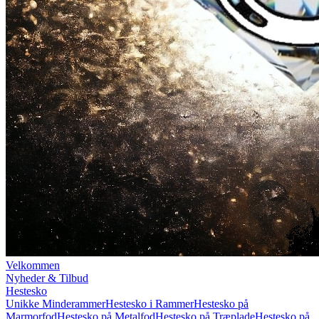
Velkommen
Nyheder & Tilbud
Hestesko
Unikke Minderammer
Hestesko i Rammer
Hestesko på
Marmorfod
Hestesko på Metalfod
Hestesko på Træplade
Hestesko på