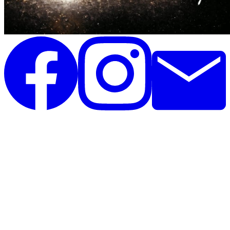
Unique Horsebling
Rolighedsvej 35, st
4671 Strøby
Danmark
CVR: 44390825
Telefon: 26396020
Telefontid alle dage: 12.00 - 20.00