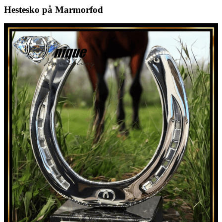
Hestesko på M
armorfod