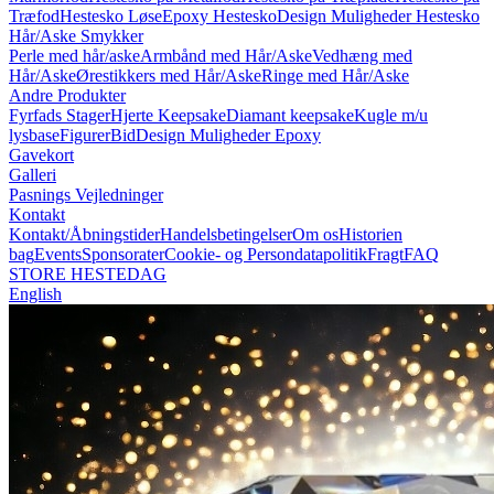
Træfod
Hestesko Løse
Epoxy Hestesko
Design Muligheder Hestesko
Hår/Aske Smykker
Perle med hår/aske
Armbånd med Hår/Aske
Vedhæng med
Hår/Aske
Ørestikkers med Hår/Aske
Ringe med Hår/Aske
Andre Produkter
Fyrfads Stager
Hjerte Keepsake
Diamant keepsake
Kugle m/u
lysbase
Figurer
Bid
Design Muligheder Epoxy
Gavekort
Galleri
Pasnings Vejledninger
Kontakt
Kontakt/Åbningstider
Handelsbetingelser
Om os
Historien
bag
Events
Sponsorater
Cookie- og Persondatapolitik
Fragt
FAQ
STORE HESTEDAG
English