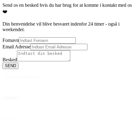
Send os en besked hvis du har brug for at komme i kontakt med os
❤️
Din henvendelse vil blive besvaret indenfor 24 timer - også i
weekender.
Fornavn
Email Adresse
Besked
SEND
Handelsbetingelser
Privatlivspolitik
Cookies
Åbningstider
Fragt
FAQ