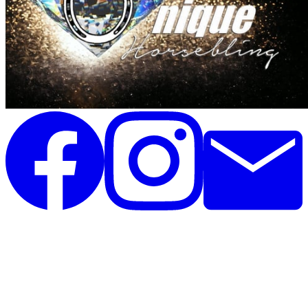
Unique Horsebling
Rolighedsvej 35, st
4671 Strøby
Danmark