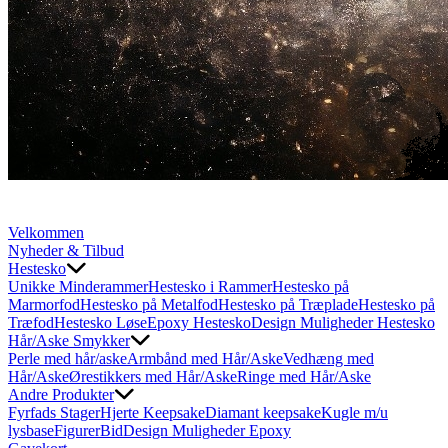
Velkommen
Nyheder & Tilbud
Hestesko
Unikke Minderammer
Hestesko i Rammer
Hestesko på
Marmorfod
Hestesko på Metalfod
Hestesko på Træplade
Hestesko på
Træfod
Hestesko Løse
Epoxy Hestesko
Design Muligheder Hestesko
Hår/Aske Smykker
Perle med hår/aske
Armbånd med Hår/Aske
Vedhæng med
Hår/Aske
Ørestikkers med Hår/Aske
Ringe med Hår/Aske
Andre Produkter
Fyrfads Stager
Hjerte Keepsake
Diamant keepsake
Kugle m/u
lysbase
Figurer
Bid
Design Muligheder Epoxy