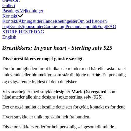
Gavekort
Galleri
Pasnings Vejledninger
Kontakt
Kontakt/Åbningstider
Handelsbetingelser
Om os
Historien
bag
Events
Sponsorater
Cookie- og Persondatapolitik
Fragt
FAQ
STORE HESTEDAG
English
Ørestikkers: In your heart - Sterling sølv 925
Disse ørestikkers er noget ganske særligt.
Du får muligheden for at indkapsle minder med hår eller aske fra et
nulevende eller himmeldyr, som står dit hjerte nær
❤️
. En personlig
og evigvarende hyldest til dem du elsker.
Vi samarbejder med smykkedesigner
Mark
Østergaard
, som
håndsmeder alle sine designs i ægte sterling sølv (925).
Det er også muligt at bestille dette sæt forgyldt, kontakt os for dette.
Hvert smykke er unikt og skabt helt fra bunden.
Disse ørestikkers er derfor helt personlig – ligesom dit minde.