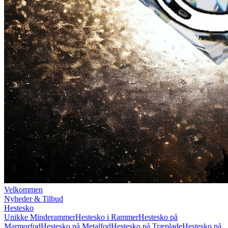
Velkommen
Nyheder & Tilbud
Hestesko
Unikke Minderammer
Hestesko i Rammer
Hestesko på
Marmorfod
Hestesko på Metalfod
Hestesko på Træplade
Hestesko på