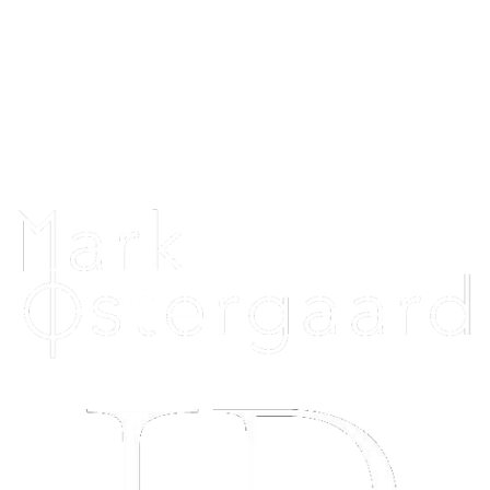
CVR: 44390825
Telefon: 26396020
Telefontid alle dage: 12.00 - 20.00
Uniquehorsebling@hotmail.com
Vi samarbejder med: