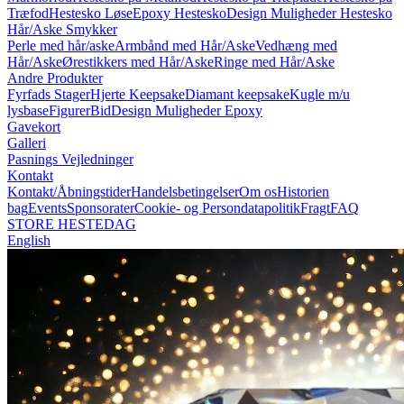
Træfod
Hestesko Løse
Epoxy Hestesko
Design Muligheder Hestesko
Hår/Aske Smykker
Perle med hår/aske
Armbånd med Hår/Aske
Vedhæng med
Hår/Aske
Ørestikkers med Hår/Aske
Ringe med Hår/Aske
Andre Produkter
Fyrfads Stager
Hjerte Keepsake
Diamant keepsake
Kugle m/u
lysbase
Figurer
Bid
Design Muligheder Epoxy
Gavekort
Galleri
Pasnings Vejledninger
Kontakt
Kontakt/Åbningstider
Handelsbetingelser
Om os
Historien
bag
Events
Sponsorater
Cookie- og Persondatapolitik
Fragt
FAQ
STORE HESTEDAG
English