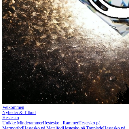
Velkommen
Nyheder & Tilbud
Hestesko
Unikke Minderammer
Hestesko i Rammer
Hestesko på
Marmorfod
Hestesko på Metalfod
Hestesko på Træplade
Hestesko på