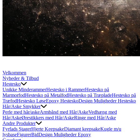
Velkommen
Nyheder & Tilbud
Hestesko
Unikke Minderammer
Hestesko i Rammer
Hestesko på
Marmorfod
Hestesko på Metalfod
Hestesko på Træplade
Hestesko på
Træfod
Hestesko Løse
Epoxy Hestesko
Design Muligheder Hestesko
Hår/Aske Smykker
Perle med hår/aske
Armbånd med Hår/Aske
Vedhæng med
Hår/Aske
Ørestikkers med Hår/Aske
Ringe med Hår/Aske
Andre Produkter
Fyrfads Stager
Hjerte Keepsake
Diamant keepsake
Kugle m/u
lysbase
Figurer
Bid
Design Muligheder Epoxy