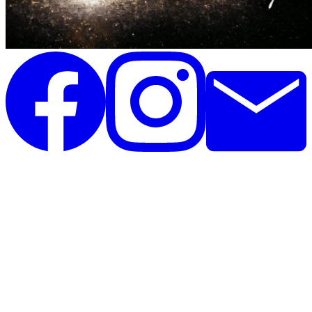
Unique Horsebling
Rolighedsvej 35, st
4671 Strøby
Danmark
CVR: 44390825
Telefon: 26396020