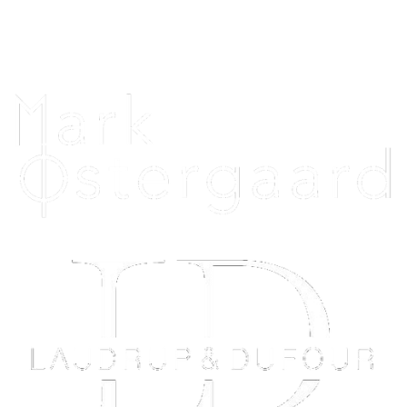
Telefontid alle dage: 12.00 - 20.00
Uniquehorsebling@hotmail.com
Vi samarbejder med: