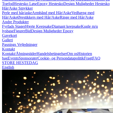
Træfod
Hestesko Løse
Epoxy Hestesko
Design Muligheder Hestesko
Hår/Aske Smykker
Perle med hår/aske
Armbånd med Hår/Aske
Vedhæng med
Hår/Aske
Ørestikkers med Hår/Aske
Ringe med Hår/Aske
Andre Produkter
Fyrfads Stager
Hjerte Keepsake
Diamant keepsake
Kugle m/u
lysbase
Figurer
Bid
Design Muligheder Epoxy
Gavekort
Galleri
Pasnings Vejledninger
Kontakt
Kontakt/Åbningstider
Handelsbetingelser
Om os
Historien
bag
Events
Sponsorater
Cookie- og Persondatapolitik
Fragt
FAQ
STORE HESTEDAG
English