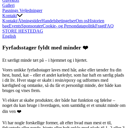
Gavekort
Galleri
Pasnings Vejledninger
Kontakt
Kontakt/Åbningstider
Handelsbetingelser
Om os
Historien
bag
Events
Sponsorater
Cookie- og Persondatapolitik
Fragt
FAQ
STORE HESTEDAG
English
Fyrfadsstager fyldt med minder ❤️
Et særligt minde tæt på – i hjemmet og i hjertet.
Vores unikke fyrfadsstager laves med hår, aske eller tænder fra din
hest, hund, kat – eller et andet kæledyr, som har haft en særlig plads
i dit liv. Hver stage er skabt i resin/epoxy og udformes med
kærlighed og omtanke, så du får et personligt minde, der både kan
bruges og vises frem.
Vi elsker at skabe produkter, der både har funktion og følelse –
noget du kan bruge i hverdagen, som samtidig er et smukt minde om
din ven ❤️
Vi har nogle forskellige former, alt efter hvad man mest er til,
firkantede eller runde, hjerte eller helt enkle med plads til 1, 2 eller 3