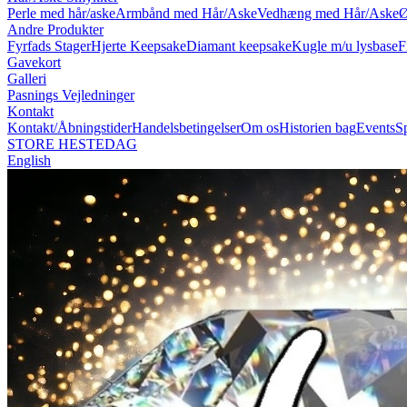
Perle med hår/aske
Armbånd med Hår/Aske
Vedhæng med Hår/Aske
Ø
Andre Produkter
Fyrfads Stager
Hjerte Keepsake
Diamant keepsake
Kugle m/u lysbase
F
Gavekort
Galleri
Pasnings Vejledninger
Kontakt
Kontakt/Åbningstider
Handelsbetingelser
Om os
Historien bag
Events
S
STORE HESTEDAG
English