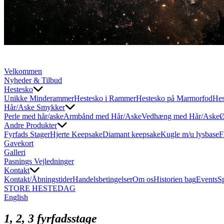
Velkommen
Nyheder & Tilbud
Hestesko
Unikke Minderammer
Hestesko i Rammer
Hestesko på Marmorfod
Hes
Hår/Aske Smykker
Perle med hår/aske
Armbånd med Hår/Aske
Vedhæng med Hår/Aske
Ø
Andre Produkter
Fyrfads Stager
Hjerte Keepsake
Diamant keepsake
Kugle m/u lysbase
F
Gavekort
Galleri
Pasnings Vejledninger
Kontakt
Kontakt/Åbningstider
Handelsbetingelser
Om os
Historien bag
Events
S
STORE HESTEDAG
English
1, 2, 3 fyrfadsstage