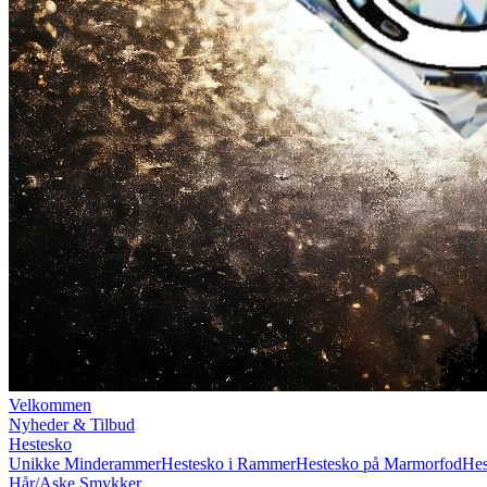
Velkommen
Nyheder & Tilbud
Hestesko
Unikke Minderammer
Hestesko i Rammer
Hestesko på Marmorfod
Hes
Hår/Aske Smykker