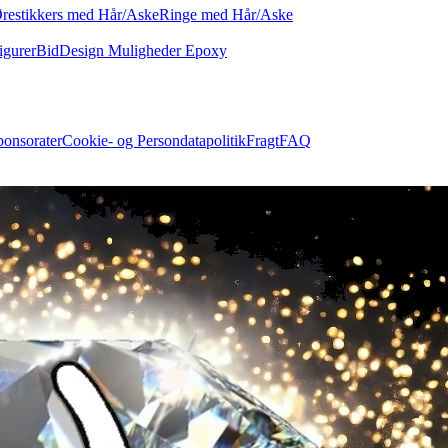
restikkers med Hår/Aske
Ringe med Hår/Aske
igurer
Bid
Design Muligheder Epoxy
ponsorater
Cookie- og Persondatapolitik
Fragt
FAQ