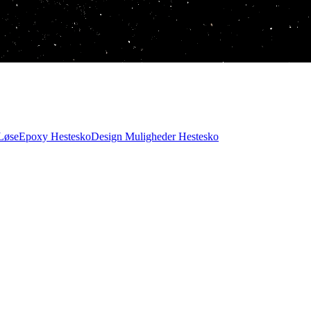
Løse
Epoxy Hestesko
Design Muligheder Hestesko