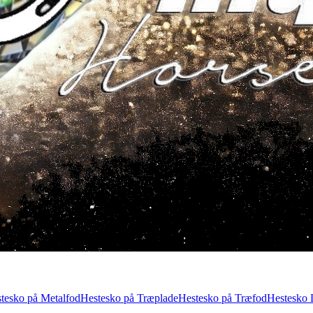
tesko på Metalfod
Hestesko på Træplade
Hestesko på Træfod
Hestesko 