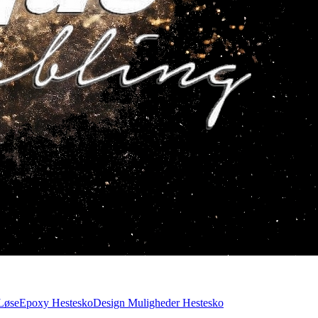
Løse
Epoxy Hestesko
Design Muligheder Hestesko