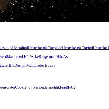
tesko på Metalfod
Hestesko på Træplade
Hestesko på Træfod
Hestesko 
restikkers med Hår/Aske
Ringe med Hår/Aske
igurer
Bid
Design Muligheder Epoxy
ponsorater
Cookie- og Persondatapolitik
Fragt
FAQ