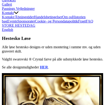
Gavekort
Galleri
Pasnings Vejledninger
Kontakt
Kontakt/Åbningstider
Handelsbetingelser
Om os
Historien
bag
Events
Sponsorater
Cookie- og Persondatapolitik
Fragt
FAQ
STORE HESTEDAG
English
Hestesko Løse
Alle løse hestesko designs er uden montering i ramme mv. og uden
graveret skilt.
Valgfri swarovski ® Crystal farve på alle udsmykkede løse hestesko.
Se alle designmuligheder
HER
.