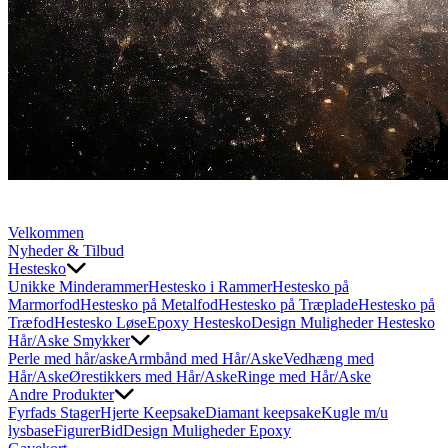
Velkommen
Nyheder & Tilbud
Hestesko
Unikke Minderammer
Hestesko i Rammer
Hestesko på
Marmorfod
Hestesko på Metalfod
Hestesko på Træplade
Hestesko på
Træfod
Hestesko Løse
Epoxy Hestesko
Design Muligheder Hestesko
Hår/Aske Smykker
Perle med hår/aske
Armbånd med Hår/Aske
Vedhæng med
Hår/Aske
Ørestikkers med Hår/Aske
Ringe med Hår/Aske
Andre Produkter
Fyrfads Stager
Hjerte Keepsake
Diamant keepsake
Kugle m/u
lysbase
Figurer
Bid
Design Muligheder Epoxy