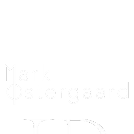
Danmark
CVR: 44390825
Telefon: 26396020
Telefontid alle dage: 12.00 - 20.00
Uniquehorsebling@hotmail.com
Vi samarbejder med: