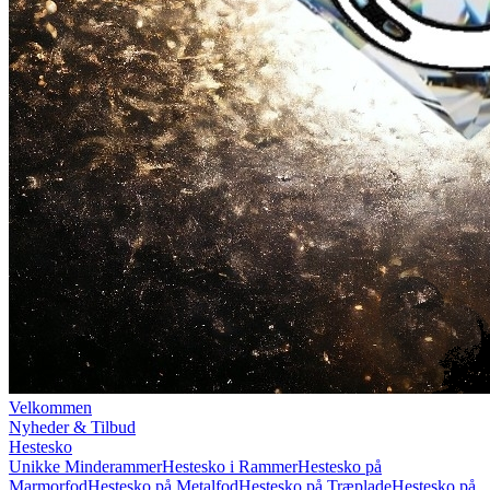
Velkommen
Nyheder & Tilbud
Hestesko
Unikke Minderammer
Hestesko i Rammer
Hestesko på
Marmorfod
Hestesko på Metalfod
Hestesko på Træplade
Hestesko på