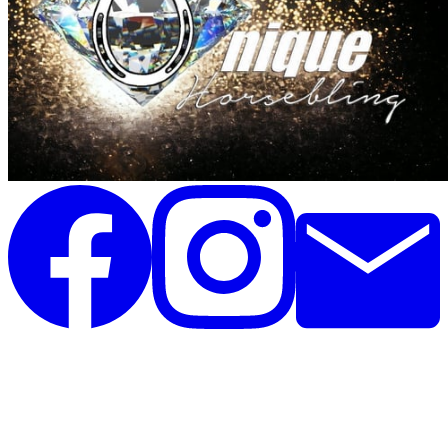
Unique Horsebling
Rolighedsvej 35, st
4671 Strøby