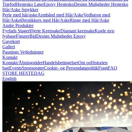
Træfod
Hestesko Løse
Epoxy Hestesko
Design Muligheder Hestesko
Hår/Aske Smykker
Perle med hår/aske
Armbånd med Hår/Aske
Vedhæng med
Hår/Aske
Ørestikkers med Hår/Aske
Ringe med Hår/Aske
Andre Produkter
Fyrfads Stager
Hjerte Keepsake
Diamant keepsake
Kugle m/u
lysbase
Figurer
Bid
Design Muligheder Epoxy
Gavekort
Galleri
Pasnings Vejledninger
Kontakt
Kontakt/Åbningstider
Handelsbetingelser
Om os
Historien
bag
Events
Sponsorater
Cookie- og Persondatapolitik
Fragt
FAQ
STORE HESTEDAG
English