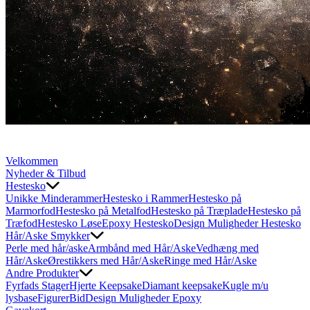
Velkommen
Nyheder & Tilbud
Hestesko
Unikke Minderammer
Hestesko i Rammer
Hestesko på
Marmorfod
Hestesko på Metalfod
Hestesko på Træplade
Hestesko på
Træfod
Hestesko Løse
Epoxy Hestesko
Design Muligheder Hestesko
Hår/Aske Smykker
Perle med hår/aske
Armbånd med Hår/Aske
Vedhæng med
Hår/Aske
Ørestikkers med Hår/Aske
Ringe med Hår/Aske
Andre Produkter
Fyrfads Stager
Hjerte Keepsake
Diamant keepsake
Kugle m/u
lysbase
Figurer
Bid
Design Muligheder Epoxy