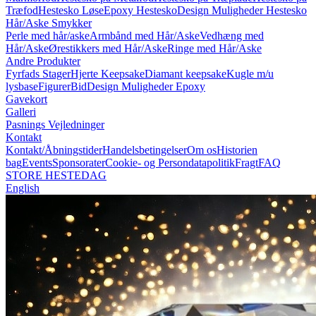
Træfod
Hestesko Løse
Epoxy Hestesko
Design Muligheder Hestesko
Hår/Aske Smykker
Perle med hår/aske
Armbånd med Hår/Aske
Vedhæng med
Hår/Aske
Ørestikkers med Hår/Aske
Ringe med Hår/Aske
Andre Produkter
Fyrfads Stager
Hjerte Keepsake
Diamant keepsake
Kugle m/u
lysbase
Figurer
Bid
Design Muligheder Epoxy
Gavekort
Galleri
Pasnings Vejledninger
Kontakt
Kontakt/Åbningstider
Handelsbetingelser
Om os
Historien
bag
Events
Sponsorater
Cookie- og Persondatapolitik
Fragt
FAQ
STORE HESTEDAG
English