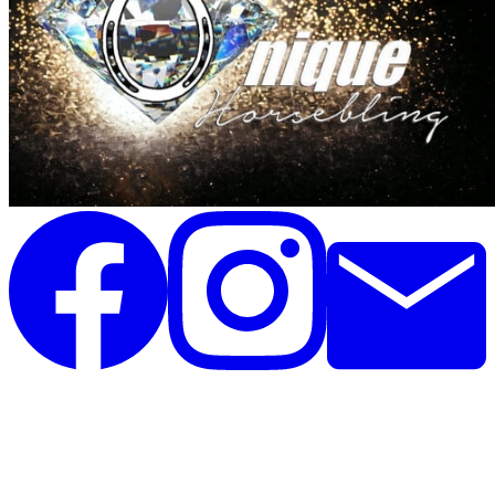
Unique Horsebling
Rolighedsvej 35, st
4671 Strøby