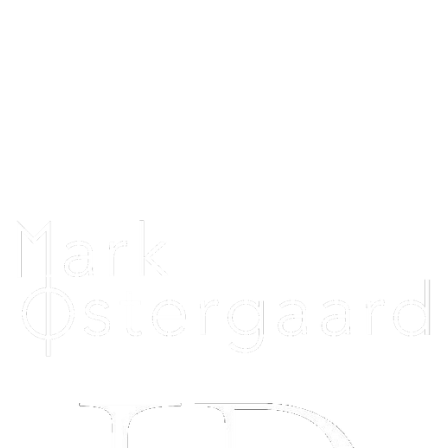
Danmark
CVR: 44390825
Telefon: 26396020
Telefontid alle dage: 12.00 - 20.00
Uniquehorsebling@hotmail.com
Vi samarbejder med: