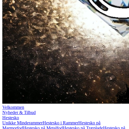
Velkommen
Nyheder & Tilbud
Hestesko
Unikke Minderammer
Hestesko i Rammer
Hestesko på
Marmorfod
Hestesko på Metalfod
Hestesko på Træplade
Hestesko på