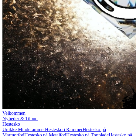
Velkommen
Nyheder & Tilbud
Hestesko
Unikke Minderammer
Hestesko i Rammer
Hestesko på
Marmorfod
Hestesko på Metalfod
Hestesko på Træplade
Hestesko på