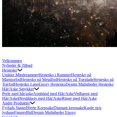
Velkommen
Nyheder & Tilbud
Hestesko
Unikke Minderammer
Hestesko i Rammer
Hestesko på
Marmorfod
Hestesko på Metalfod
Hestesko på Træplade
Hestesko på
Træfod
Hestesko Løse
Epoxy Hestesko
Design Muligheder Hestesko
Hår/Aske Smykker
Perle med hår/aske
Armbånd med Hår/Aske
Vedhæng med
Hår/Aske
Ørestikkers med Hår/Aske
Ringe med Hår/Aske
Andre Produkter
Fyrfads Stager
Hjerte Keepsake
Diamant keepsake
Kugle m/u
lysbase
Figurer
Bid
Design Muligheder Epoxy