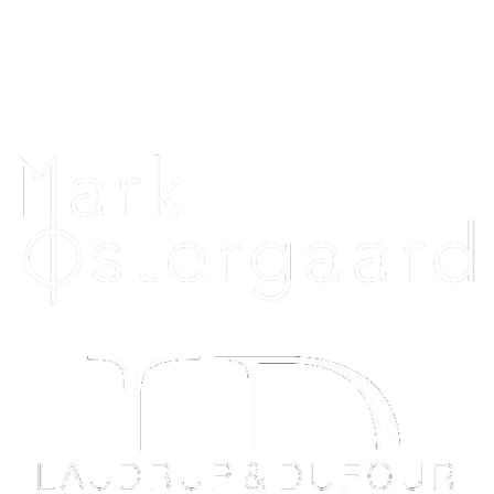
Telefon: 26396020
Telefontid alle dage: 12.00 - 20.00
Uniquehorsebling@hotmail.com
Vi samarbejder med: