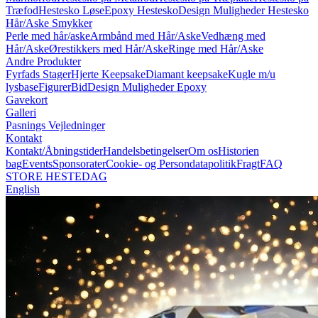
Træfod
Hestesko Løse
Epoxy Hestesko
Design Muligheder Hestesko
Hår/Aske Smykker
Perle med hår/aske
Armbånd med Hår/Aske
Vedhæng med
Hår/Aske
Ørestikkers med Hår/Aske
Ringe med Hår/Aske
Andre Produkter
Fyrfads Stager
Hjerte Keepsake
Diamant keepsake
Kugle m/u
lysbase
Figurer
Bid
Design Muligheder Epoxy
Gavekort
Galleri
Pasnings Vejledninger
Kontakt
Kontakt/Åbningstider
Handelsbetingelser
Om os
Historien
bag
Events
Sponsorater
Cookie- og Persondatapolitik
Fragt
FAQ
STORE HESTEDAG
English