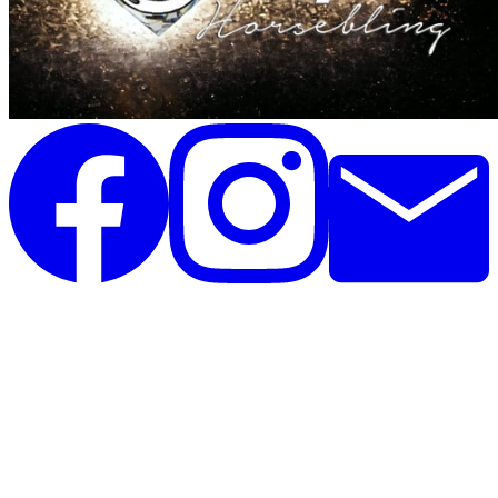
Unique Horsebling
Rolighedsvej 35, st
4671 Strøby
Danmark
CVR: 44390825