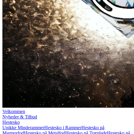
Velkommen
Nyheder & Tilbud
Hestesko
Unikke Minderammer
Hestesko i Rammer
Hestesko på
Marmorfod
Hestesko på Metalfod
Hestesko på Træplade
Hestesko på