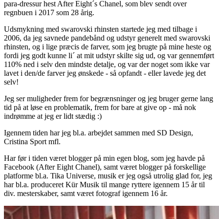
para-dressur hest After Eight´s Chanel, som blev sendt over
regnbuen i 2017 som 28 årig.
Udsmykning med swarovski rhinsten startede jeg med tilbage i
2006, da jeg savnede pandebånd og udstyr generelt med swarovski
rhinsten, og i lige præcis de farver, som jeg brugte på mine heste og
fordi jeg godt kunne li´ at mit udstyr skilte sig ud, og var gennemført
110% ned i selv den mindste detalje, og var der noget som ikke var
lavet i den/de farver jeg ønskede - så opfandt - eller lavede jeg det
selv!
Jeg ser muligheder frem for begrænsninger og jeg bruger gerne lang
tid på at løse en problematik, frem for bare at give op - må nok
indrømme at jeg er lidt stædig :)
Igennem tiden har jeg bl.a. arbejdet sammen med SD Design,
Cristina Sport mfl.
Har før i tiden været blogger på min egen blog, som jeg havde på
Facebook (After Eight Chanel), samt været blogger på forskellige
platforme bl.a. Tika Universe, musik er jeg også utrolig glad for, jeg
har bl.a. produceret Kür Musik til mange ryttere igennem 15 år til
div. mesterskaber, samt været fotograf igennem 16 år.