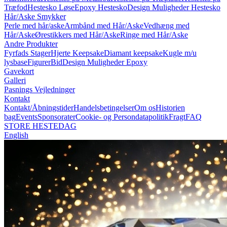
Træfod
Hestesko Løse
Epoxy Hestesko
Design Muligheder Hestesko
Hår/Aske Smykker
Perle med hår/aske
Armbånd med Hår/Aske
Vedhæng med
Hår/Aske
Ørestikkers med Hår/Aske
Ringe med Hår/Aske
Andre Produkter
Fyrfads Stager
Hjerte Keepsake
Diamant keepsake
Kugle m/u
lysbase
Figurer
Bid
Design Muligheder Epoxy
Gavekort
Galleri
Pasnings Vejledninger
Kontakt
Kontakt/Åbningstider
Handelsbetingelser
Om os
Historien
bag
Events
Sponsorater
Cookie- og Persondatapolitik
Fragt
FAQ
STORE HESTEDAG
English