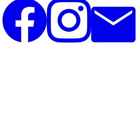
Unique Horsebling
Rolighedsvej 35, st
4671 Strøby
Danmark
CVR: 44390825
Telefon: 26396020
Telefontid alle dage: 12.00 - 20.00
Uniquehorsebling@hotmail.com
Vi samarbejder med: