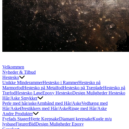
Velkommen
Nyheder & Tilbud
Hestesko
Unikke Minderammer
Hestesko i Rammer
Hestesko på
Marmorfod
Hestesko på Metalfod
Hestesko på Træplade
Hestesko på
Træfod
Hestesko Løse
Epoxy Hestesko
Design Muligheder Hestesko
Hår/Aske Smykker
Perle med hår/aske
Armbånd med Hår/Aske
Vedhæng med
Hår/Aske
Ørestikkers med Hår/Aske
Ringe med Hår/Aske
Andre Produkter
Fyrfads Stager
Hjerte Keepsake
Diamant keepsake
Kugle m/u
lysbase
Figurer
Bid
Design Muligheder Epoxy