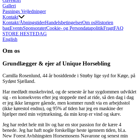
Gavekort
Galleri
Pasnings Vejledninger
Kontakt
Kontakt/Åbningstider
Handelsbetingelser
Om os
Historien
bag
Events
Sponsorater
Cookie- og Persondatapolitik
Fragt
FAQ
STORE HESTEDAG
English
Om os
Grundlægger & ejer af Unique Horsebling
Camilla Rosenlund, 44 år bosiddende i Strøby lige syd for Køge, på
Sydøst Sjælland.
Har medfødt muskelsvind, og de seneste år har sygdommen udviklet
sig - en konsekvens efter jeg stoppede med at ride, så den dag i dag
er jeg ikke længere gående, men kommer rundt via en arbejdsstol
(ikke kørestol endnu), og 95% af tiden har jeg en maskine der
hjælper med min vejrtrækning, da min krop er vind og skæv.
Jeg har redet hele mit liv og har en stor passion for de kære 4
benede. Jeg har haft nogle forskellige heste igennem tiden, bl.a.
New Forest Avlshingsten Horsemosens Navarone og senest min