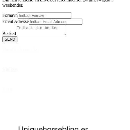
weekender.
Fornavn
Email Adresse
Besked
SEND
Handelsbetingelser
Privatlivspolitik
Cookies
Åbningstider
Fragt
FAQ
Anmeld os på Trustpilot