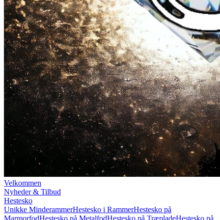
Velkommen
Nyheder & Tilbud
Hestesko
Unikke Minderammer
Hestesko i Rammer
Hestesko på
Marmorfod
Hestesko på Metalfod
Hestesko på Træplade
Hestesko på