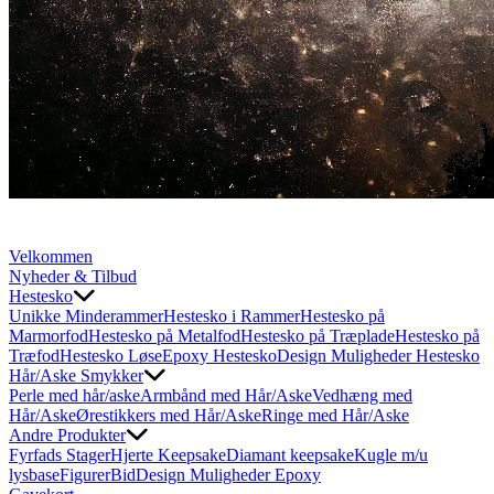
Velkommen
Nyheder & Tilbud
Hestesko
Unikke Minderammer
Hestesko i Rammer
Hestesko på
Marmorfod
Hestesko på Metalfod
Hestesko på Træplade
Hestesko på
Træfod
Hestesko Løse
Epoxy Hestesko
Design Muligheder Hestesko
Hår/Aske Smykker
Perle med hår/aske
Armbånd med Hår/Aske
Vedhæng med
Hår/Aske
Ørestikkers med Hår/Aske
Ringe med Hår/Aske
Andre Produkter
Fyrfads Stager
Hjerte Keepsake
Diamant keepsake
Kugle m/u
lysbase
Figurer
Bid
Design Muligheder Epoxy