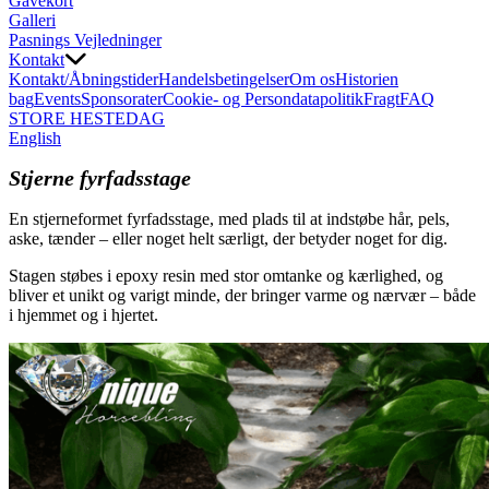
Gavekort
Galleri
Pasnings Vejledninger
Kontakt
Kontakt/Åbningstider
Handelsbetingelser
Om os
Historien
bag
Events
Sponsorater
Cookie- og Persondatapolitik
Fragt
FAQ
STORE HESTEDAG
English
Stjerne fyrfadsstage
En stjerneformet fyrfadsstage, med plads til at indstøbe hår, pels,
aske, tænder – eller noget helt særligt, der betyder noget for dig.
Stagen støbes i epoxy resin med stor omtanke og kærlighed, og
bliver et unikt og varigt minde, der bringer varme og nærvær – både
i hjemmet og i hjertet.