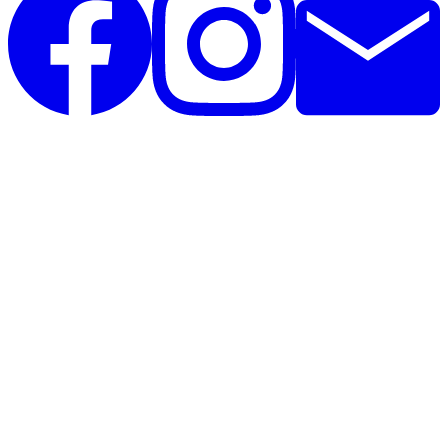
Unique Horsebling
Rolighedsvej 35, st
4671 Strøby
Danmark
CVR: 44390825
Telefon: 26396020
Telefontid alle dage: 12.00 - 20.00
Uniquehorsebling@hotmail.com
Vi samarbejder med: