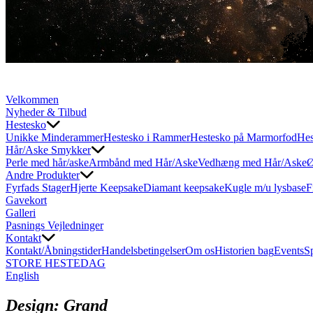
Velkommen
Nyheder & Tilbud
Hestesko
Unikke Minderammer
Hestesko i Rammer
Hestesko på Marmorfod
Hes
Hår/Aske Smykker
Perle med hår/aske
Armbånd med Hår/Aske
Vedhæng med Hår/Aske
Ø
Andre Produkter
Fyrfads Stager
Hjerte Keepsake
Diamant keepsake
Kugle m/u lysbase
F
Gavekort
Galleri
Pasnings Vejledninger
Kontakt
Kontakt/Åbningstider
Handelsbetingelser
Om os
Historien bag
Events
S
STORE HESTEDAG
English
Design: Grand