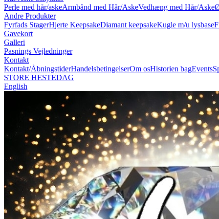
Perle med hår/aske
Armbånd med Hår/Aske
Vedhæng med Hår/Aske
Ø
Andre Produkter
Fyrfads Stager
Hjerte Keepsake
Diamant keepsake
Kugle m/u lysbase
F
Gavekort
Galleri
Pasnings Vejledninger
Kontakt
Kontakt/Åbningstider
Handelsbetingelser
Om os
Historien bag
Events
S
STORE HESTEDAG
English