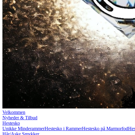
Velkommen
Nyheder & Tilbud
Hestesko
Unikke Minderammer
Hestesko i Rammer
Hestesko på Marmorfod
Hes
Hår/Aske Smykker