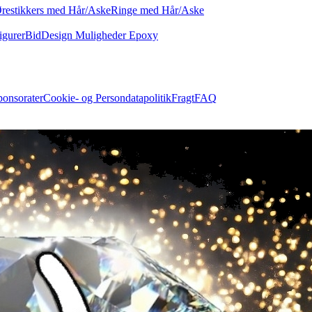
restikkers med Hår/Aske
Ringe med Hår/Aske
igurer
Bid
Design Muligheder Epoxy
ponsorater
Cookie- og Persondatapolitik
Fragt
FAQ