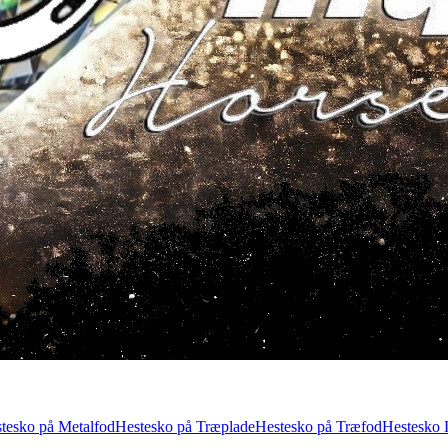
tesko på Metalfod
Hestesko på Træplade
Hestesko på Træfod
Hestesko 