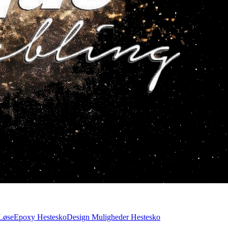
Løse
Epoxy Hestesko
Design Muligheder Hestesko