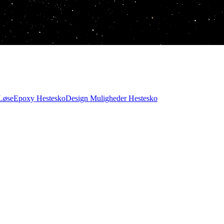
Løse
Epoxy Hestesko
Design Muligheder Hestesko