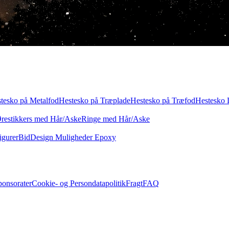
tesko på Metalfod
Hestesko på Træplade
Hestesko på Træfod
Hestesko 
restikkers med Hår/Aske
Ringe med Hår/Aske
igurer
Bid
Design Muligheder Epoxy
ponsorater
Cookie- og Persondatapolitik
Fragt
FAQ