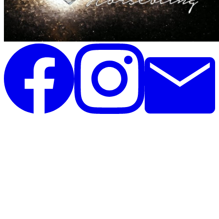
Unique Horsebling
Rolighedsvej 35, st
4671 Strøby
Danmark
CVR: 44390825
Telefon: 26396020