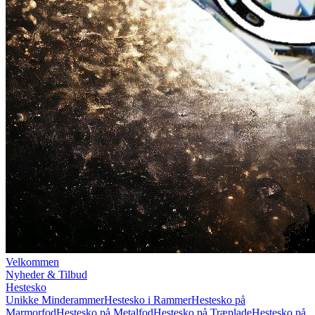
Velkommen
Nyheder & Tilbud
Hestesko
Unikke Minderammer
Hestesko i Rammer
Hestesko på
Marmorfod
Hestesko på Metalfod
Hestesko på Træplade
Hestesko på