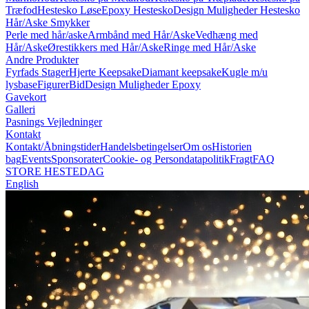
Træfod
Hestesko Løse
Epoxy Hestesko
Design Muligheder Hestesko
Hår/Aske Smykker
Perle med hår/aske
Armbånd med Hår/Aske
Vedhæng med
Hår/Aske
Ørestikkers med Hår/Aske
Ringe med Hår/Aske
Andre Produkter
Fyrfads Stager
Hjerte Keepsake
Diamant keepsake
Kugle m/u
lysbase
Figurer
Bid
Design Muligheder Epoxy
Gavekort
Galleri
Pasnings Vejledninger
Kontakt
Kontakt/Åbningstider
Handelsbetingelser
Om os
Historien
bag
Events
Sponsorater
Cookie- og Persondatapolitik
Fragt
FAQ
STORE HESTEDAG
English