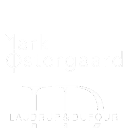
Telefontid alle dage: 12.00 - 20.00
Uniquehorsebling@hotmail.com
Vi samarbejder med: