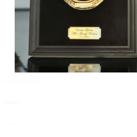
Handelsbetingelser
Privatlivspolitik
Cookies
Åbningstider
Fragt
FAQ