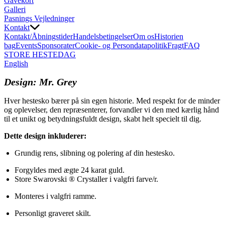
Gavekort
Galleri
Pasnings Vejledninger
Kontakt
Kontakt/Åbningstider
Handelsbetingelser
Om os
Historien
bag
Events
Sponsorater
Cookie- og Persondatapolitik
Fragt
FAQ
STORE HESTEDAG
English
Design: Mr. Grey
Hver hestesko bærer på sin egen historie. Med respekt for de minder
og oplevelser, den repræsenterer, forvandler vi den med kærlig hånd
til et unikt og betydningsfuldt design, skabt helt specielt til dig.
Dette design inkluderer:
Grundig rens, slibning og polering af din hestesko.
Forgyldes med ægte 24 karat guld.
Store 
Swarovski ® Crystaller
 i valgfri farve/r.
Monteres i valgfri ramme.
Personligt graveret skilt.