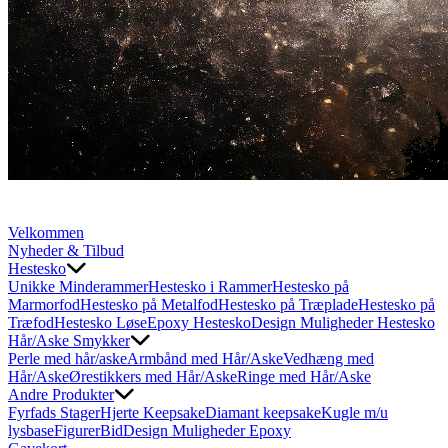
Velkommen
Nyheder & Tilbud
Hestesko
Unikke Minderammer
Hestesko i Rammer
Hestesko på
Marmorfod
Hestesko på Metalfod
Hestesko på Træplade
Hestesko på
Træfod
Hestesko Løse
Epoxy Hestesko
Design Muligheder Hestesko
Hår/Aske Smykker
Perle med hår/aske
Armbånd med Hår/Aske
Vedhæng med
Hår/Aske
Ørestikkers med Hår/Aske
Ringe med Hår/Aske
Andre Produkter
Fyrfads Stager
Hjerte Keepsake
Diamant keepsake
Kugle m/u
lysbase
Figurer
Bid
Design Muligheder Epoxy