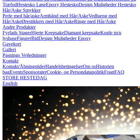
Træfod
Hestesko Løse
Epoxy Hestesko
Design Muligheder Hestesko
Hår/Aske Smykker
Perle med hår/aske
Armbånd med Hår/Aske
Vedhæng med
Hår/Aske
Ørestikkers med Hår/Aske
Ringe med Hår/Aske
Andre Produkter
Fyrfads Stager
Hjerte Keepsake
Diamant keepsake
Kugle m/u
lysbase
Figurer
Bid
Design Muligheder Epoxy
Gavekort
Galleri
Pasnings Vejledninger
Kontakt
Kontakt/Åbningstider
Handelsbetingelser
Om os
Historien
bag
Events
Sponsorater
Cookie- og Persondatapolitik
Fragt
FAQ
STORE HESTEDAG
English