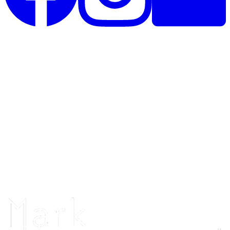
Unique Horsebling
Rolighedsvej 35, st
4671 Strøby
Danmark
CVR: 44390825
Telefon: 26396020
Telefontid alle dage: 12.00 - 20.00
Uniquehorsebling@hotmail.com
Vi samarbejder med: