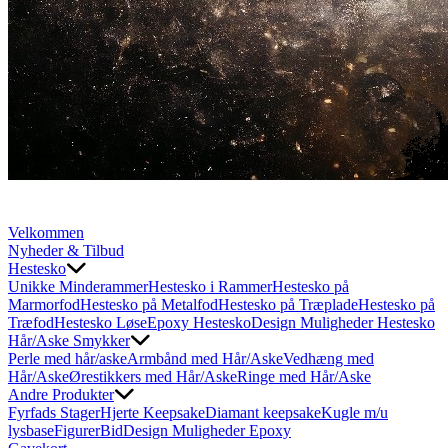
Velkommen
Nyheder & Tilbud
Hestesko
Unikke Minderammer
Hestesko i Rammer
Hestesko på
Marmorfod
Hestesko på Metalfod
Hestesko på Træplade
Hestesko på
Træfod
Hestesko Løse
Epoxy Hestesko
Design Muligheder Hestesko
Hår/Aske Smykker
Perle med hår/aske
Armbånd med Hår/Aske
Vedhæng med
Hår/Aske
Ørestikkers med Hår/Aske
Ringe med Hår/Aske
Andre Produkter
Fyrfads Stager
Hjerte Keepsake
Diamant keepsake
Kugle m/u
lysbase
Figurer
Bid
Design Muligheder Epoxy