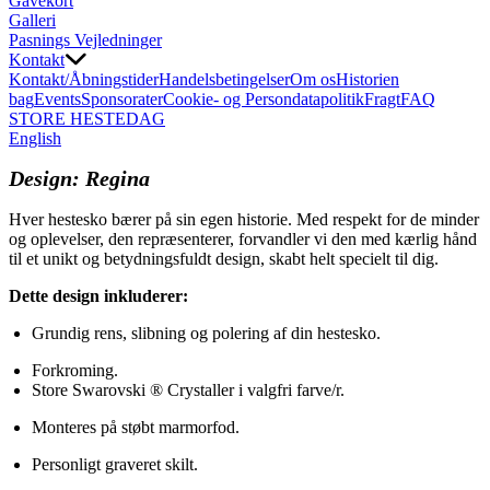
Gavekort
Galleri
Pasnings Vejledninger
Kontakt
Kontakt/Åbningstider
Handelsbetingelser
Om os
Historien
bag
Events
Sponsorater
Cookie- og Persondatapolitik
Fragt
FAQ
STORE HESTEDAG
English
Design: Regina
Hver hestesko bærer på sin egen historie. Med respekt for de minder
og oplevelser, den repræsenterer, forvandler vi den med kærlig hånd
til et unikt og betydningsfuldt design, skabt helt specielt til dig.
Dette design inkluderer:
Grundig rens, slibning og polering af din hestesko.
Forkroming. 
Store Swarovski ® Crystaller i valgfri farve/r.
Monteres på støbt marmorfod.
Personligt graveret skilt.