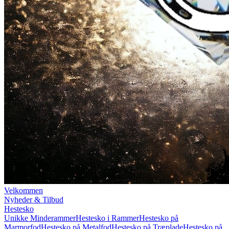
Velkommen
Nyheder & Tilbud
Hestesko
Unikke Minderammer
Hestesko i Rammer
Hestesko på
Marmorfod
Hestesko på Metalfod
Hestesko på Træplade
Hestesko på