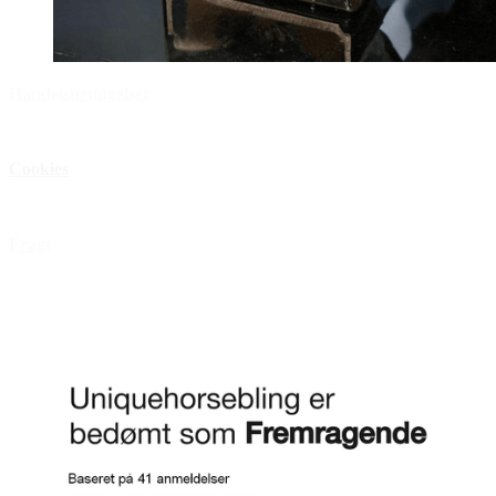
Handelsbetingelser
Privatlivspolitik
Cookies
Åbningstider
Fragt
FAQ
Anmeld os på Trustpilot