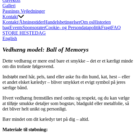
Gavekort
Galleri
Pasnings Vejledninger
Kontakt
Kontakt/Åbningstider
Handelsbetingelser
Om os
Historien
bag
Events
Sponsorater
Cookie- og Persondatapolitik
Fragt
FAQ
STORE HESTEDAG
English
Vedhæng model: Ball of Memorys
Dette vedhæng er mere end bare et smykke – det er et kærligt minde
om din trofaste følgesvend.
Indstøbt med hår, pels, tand eller aske fra din hund, kat, hest – eller
et andet elsket kæledyr – bliver smykket et evigt symbol på jeres
særlige bånd.
Hvert vedhæng fremstilles med omhu og respekt, og du kan vælge
at tilføje smukke detaljer som bogstav, bladguld eller metalfolie, så
det bliver helt unikt og personligt.
Bær mindet om dit kæledyr tæt på dig – altid.
Materiale til støbning: