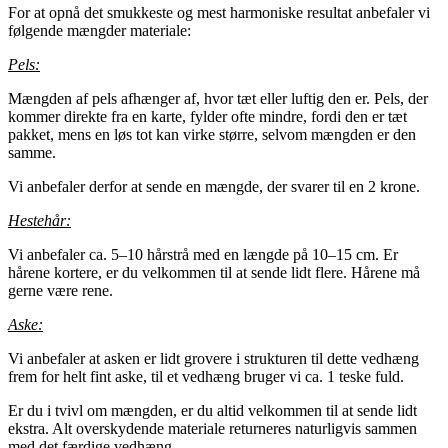
For at opnå det smukkeste og mest harmoniske resultat anbefaler vi
følgende mængder materiale:
Pels:
Mængden af pels afhænger af, hvor tæt eller luftig den er. Pels, der
kommer direkte fra en karte, fylder ofte mindre, fordi den er tæt
pakket, mens en løs tot kan virke større, selvom mængden er den
samme.
Vi anbefaler derfor at sende en mængde, der svarer til en 2 krone.
Hestehår:
Vi anbefaler ca. 5–10 hårstrå med en længde på 10–15 cm. Er
hårene kortere, er du velkommen til at sende lidt flere. Hårene må
gerne være rene.
Aske:
Vi anbefaler at asken er lidt grovere i strukturen til dette vedhæng
frem for helt fint aske, til et vedhæng bruger vi ca. 1 teske fuld.
Er du i tvivl om mængden, er du altid velkommen til at sende lidt
ekstra. Alt overskydende materiale returneres naturligvis sammen
med det færdige vedhæng.