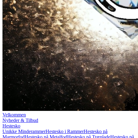
Velkommen
Nyheder & Tilbud
Hestesko
Unikke Minderammer
Hestesko i Rammer
Hestesko på
Marmorfod
Hestesko på Metalfod
Hestesko på Træplade
Hestesko på