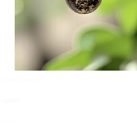
Handelsbetingelser
Privatlivspolitik
Cookies
Åbningstider
Fragt
FAQ