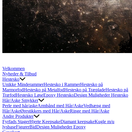
Velkommen
Nyheder & Tilbud
Hestesko
Unikke Minderammer
Hestesko i Rammer
Hestesko på
Marmorfod
Hestesko på Metalfod
Hestesko på Træplade
Hestesko på
Træfod
Hestesko Løse
Epoxy Hestesko
Design Muligheder Hestesko
Hår/Aske Smykker
Perle med hår/aske
Armbånd med Hår/Aske
Vedhæng med
Hår/Aske
Ørestikkers med Hår/Aske
Ringe med Hår/Aske
Andre Produkter
Fyrfads Stager
Hjerte Keepsake
Diamant keepsake
Kugle m/u
lysbase
Figurer
Bid
Design Muligheder Epoxy