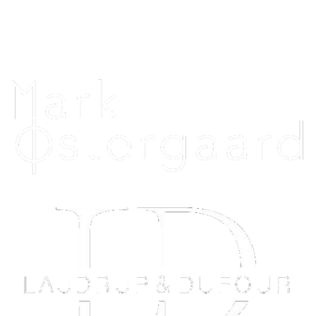
Telefontid alle dage: 12.00 - 20.00
Uniquehorsebling@hotmail.com
Vi samarbejder med: