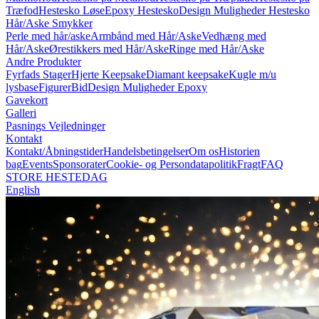
Træfod
Hestesko Løse
Epoxy Hestesko
Design Muligheder Hestesko
Hår/Aske Smykker
Perle med hår/aske
Armbånd med Hår/Aske
Vedhæng med
Hår/Aske
Ørestikkers med Hår/Aske
Ringe med Hår/Aske
Andre Produkter
Fyrfads Stager
Hjerte Keepsake
Diamant keepsake
Kugle m/u
lysbase
Figurer
Bid
Design Muligheder Epoxy
Gavekort
Galleri
Pasnings Vejledninger
Kontakt
Kontakt/Åbningstider
Handelsbetingelser
Om os
Historien
bag
Events
Sponsorater
Cookie- og Persondatapolitik
Fragt
FAQ
STORE HESTEDAG
English