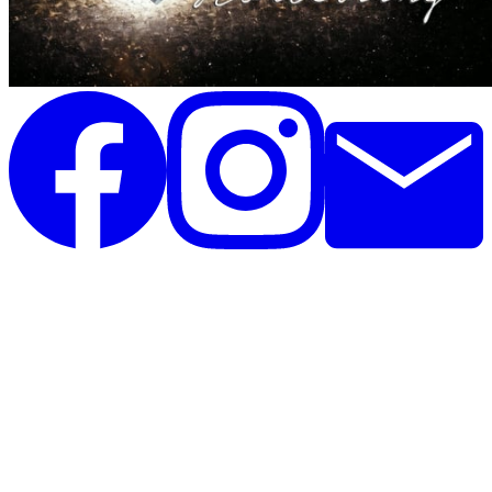
Unique Horsebling
Rolighedsvej 35, st
4671 Strøby
Danmark
CVR: 44390825
Telefon: 26396020