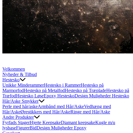
Velkommen
Nyheder & Tilbud
Hestesko
Unikke Minderammer
Hestesko i Rammer
Hestesko på
Marmorfod
Hestesko på Metalfod
Hestesko på Træplade
Hestesko på
Træfod
Hestesko Løse
Epoxy Hestesko
Design Muligheder Hestesko
Hår/Aske Smykker
Perle med hår/aske
Armbånd med Hår/Aske
Vedhæng med
Hår/Aske
Ørestikkers med Hår/Aske
Ringe med Hår/Aske
Andre Produkter
Fyrfads Stager
Hjerte Keepsake
Diamant keepsake
Kugle m/u
lysbase
Figurer
Bid
Design Muligheder Epoxy