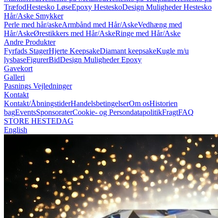
Træfod
Hestesko Løse
Epoxy Hestesko
Design Muligheder Hestesko
Hår/Aske Smykker
Perle med hår/aske
Armbånd med Hår/Aske
Vedhæng med
Hår/Aske
Ørestikkers med Hår/Aske
Ringe med Hår/Aske
Andre Produkter
Fyrfads Stager
Hjerte Keepsake
Diamant keepsake
Kugle m/u
lysbase
Figurer
Bid
Design Muligheder Epoxy
Gavekort
Galleri
Pasnings Vejledninger
Kontakt
Kontakt/Åbningstider
Handelsbetingelser
Om os
Historien
bag
Events
Sponsorater
Cookie- og Persondatapolitik
Fragt
FAQ
STORE HESTEDAG
English