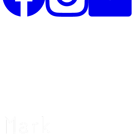
Unique Horsebling
Rolighedsvej 35, st
4671 Strøby
Danmark
CVR: 44390825
Telefon: 26396020
Telefontid alle dage: 12.00 - 20.00
Uniquehorsebling@hotmail.com
Vi samarbejder med: