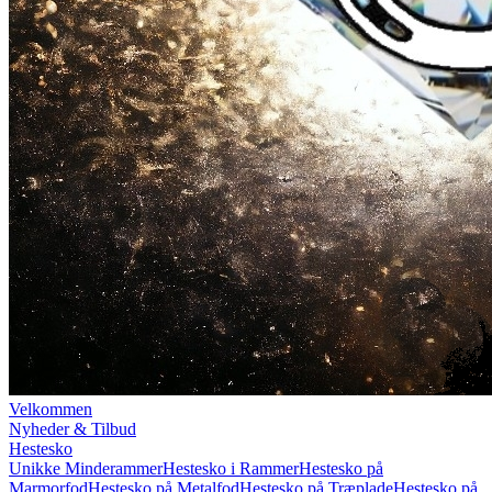
Velkommen
Nyheder & Tilbud
Hestesko
Unikke Minderammer
Hestesko i Rammer
Hestesko på
Marmorfod
Hestesko på Metalfod
Hestesko på Træplade
Hestesko på