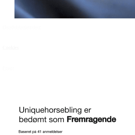
Handelsbetingelser
Privatlivspolitik
Cookies
Åbningstider
Fragt
FAQ
Anmeld os på Trustpilot