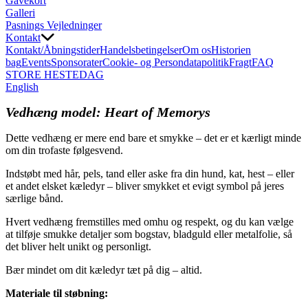
Gavekort
Galleri
Pasnings Vejledninger
Kontakt
Kontakt/Åbningstider
Handelsbetingelser
Om os
Historien
bag
Events
Sponsorater
Cookie- og Persondatapolitik
Fragt
FAQ
STORE HESTEDAG
English
Vedhæng model: Heart of Memorys
Dette vedhæng er mere end bare et smykke – det er et kærligt minde
om din trofaste følgesvend.
Indstøbt med hår, pels, tand eller aske fra din hund, kat, hest – eller
et andet elsket kæledyr – bliver smykket et evigt symbol på jeres
særlige bånd.
Hvert vedhæng fremstilles med omhu og respekt, og du kan vælge
at tilføje smukke detaljer som bogstav, bladguld eller metalfolie, så
det bliver helt unikt og personligt.
Bær mindet om dit kæledyr tæt på dig – altid.
Materiale til støbning: