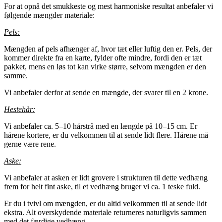
For at opnå det smukkeste og mest harmoniske resultat anbefaler vi
følgende mængder materiale:
Pels:
Mængden af pels afhænger af, hvor tæt eller luftig den er. Pels, der
kommer direkte fra en karte, fylder ofte mindre, fordi den er tæt
pakket, mens en løs tot kan virke større, selvom mængden er den
samme.
Vi anbefaler derfor at sende en mængde, der svarer til en 2 krone.
Hestehår:
Vi anbefaler ca. 5–10 hårstrå med en længde på 10–15 cm. Er
hårene kortere, er du velkommen til at sende lidt flere. Hårene må
gerne være rene.
Aske:
Vi anbefaler at asken er lidt grovere i strukturen til dette vedhæng
frem for helt fint aske, til et vedhæng bruger vi ca. 1 teske fuld.
Er du i tvivl om mængden, er du altid velkommen til at sende lidt
ekstra. Alt overskydende materiale returneres naturligvis sammen
med det færdige vedhæng.